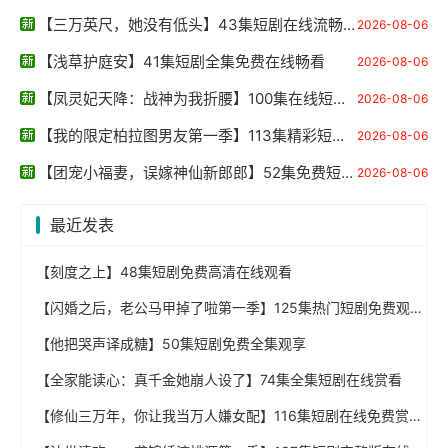
【三万英尺，她没有低头】43集短剧在线流畅观看
2026-08-06
【浅草护庭安】41集短剧全集免费在线畅看
2026-08-06
【凤灵妃天降：战神为我折腰】100集在线短剧免费畅享看
2026-08-06
【我的限定柏拉图男友第一季】113集精彩短剧免费在线播
2026-08-06
【团宠小福妻，误嫁神仙新郎郎】52集免费短剧全集速看
2026-08-06
最近发表
【刻度之上】48集短剧免费高清在线观看
【闪婚之后，老公马甲掉了啦第一季】125集热门短剧免费观阅
【他把哭声译成糖】50集短剧免费全集观享
【全家能读心：真千金她崩人设了】74集全集短剧在线赏看
【修仙三万年，你让我当万人嫌女配】116集短剧在线免费赏映