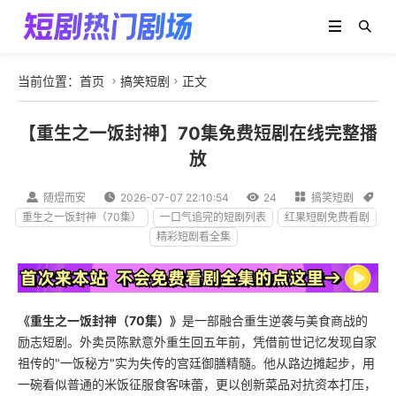
当前位置：
首页
搞笑短剧
正文


【重生之一饭封神】70集免费短剧在线完整播
放

随煜而安

2026-07-07 22:10:54

24

搞笑短剧

重生之一饭封神（70集）
一口气追完的短剧列表
红果短剧免费看剧
精彩短剧看全集
《重生之一饭封神（70集）》
是一部融合重生逆袭与美食商战的
励志短剧。外卖员陈默意外重生回五年前，凭借前世记忆发现自家
祖传的"一饭秘方"实为失传的宫廷御膳精髓。他从路边摊起步，用
一碗看似普通的米饭征服食客味蕾，更以创新菜品对抗资本打压，