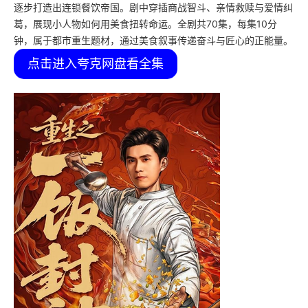
逐步打造出连锁餐饮帝国。剧中穿插商战智斗、亲情救赎与爱情纠
葛，展现小人物如何用美食扭转命运。全剧共70集，每集10分
钟，属于都市重生题材，通过美食叙事传递奋斗与匠心的正能量。
点击进入夸克网盘看全集