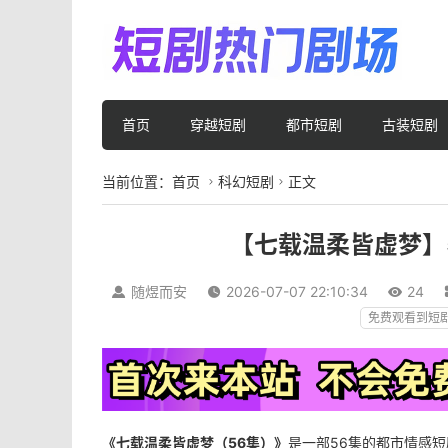
首页
穿越短剧
都市短剧
古装短剧
当前位置：
首页
科幻短剧
正文


【七载温柔皆虚梦】
随煜而安
2026-07-07 22:10:34
24



免费观看到短
《七载温柔皆虚梦（56集）》
是一部56集的都市情感