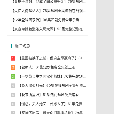
【黄皮子讨封，我成了国公府千金】79集短剧免费全集观享
【失忆大佬超黏人】78集短剧全集流畅在线观看
【少年登科图录传】96集短剧免费全集乐看
【京夜为她着迷她入局太深】53集完整短剧在线免费观看
热门短剧
【重回被换子之前，侯府主母赢麻了】81集短剧免费在线尽情观看
【做局人】61集短剧免费全集线上观
【一剑祭长生之团宠小师妹】70集完整短剧免费播放
【坠入温柔月光】60集在线短剧全集免费观看
【晚来揽星归】51集热门短剧免费追看
【谢总，夫人她回古代嫁人了】61集免费短剧在线速看
【厚待下岗员工我带你们手搓芯片】78集免费短剧全集在线播放