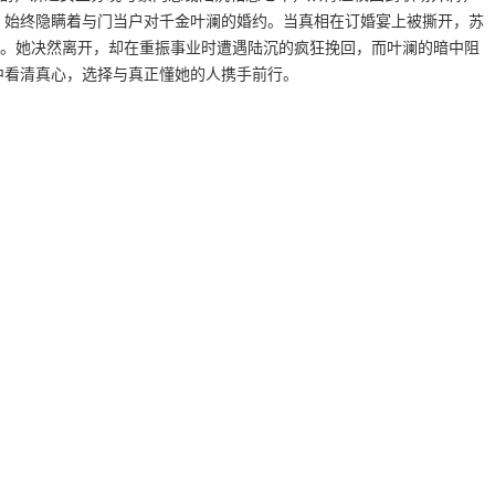
，始终隐瞒着与门当户对千金叶澜的婚约。当真相在订婚宴上被撕开，苏
”。她决然离开，却在重振事业时遭遇陆沉的疯狂挽回，而叶澜的暗中阻
中看清真心，选择与真正懂她的人携手前行。