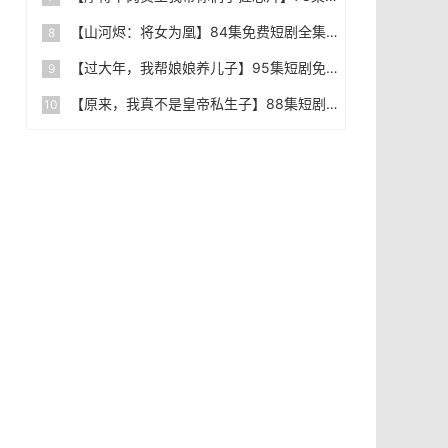
【山河烬：将女为凰】84集免费短剧全集赏看
【过大年，我帮娘娘养儿子】95集短剧免费全集览看
【原来，我真不是皇帝私生子】88集短剧免费高清观看