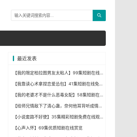
最近发表
【我的限定柏拉图男友太粘人】99集短剧在线免费全集追
【我靠读心术拿捏恋爱怂包】41集短剧在线免费追看
【我的老婆才不是什么恶毒女配】58集短剧在线免费赏剧
【给师兄情敌下了清心蛊，奈何他耳背听成情蛊】56集精彩短剧免费观看
【小说套路不好使】35集精彩短剧免费在线观看
【心声入怀】69集优质短剧在线赏览