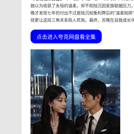
她以为收获了永恒的温柔，却不知陆沉因家族联姻压力
晚才发现七年的付出不过是陆沉权衡利弊后的“温柔陷阱
挠更让这段三角关系陷入死局。最终，苏晚在自我成长
点击进入夸克网盘看全集