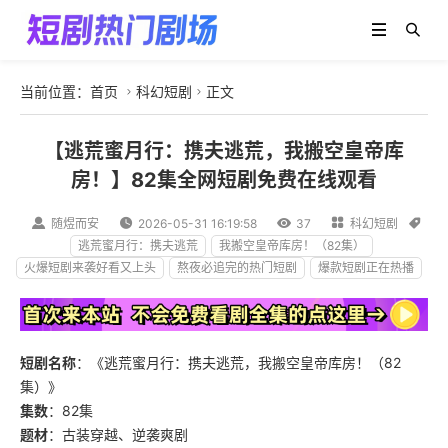
当前位置：
首页
科幻短剧
正文


【逃荒蜜月行：携夫逃荒，我搬空皇帝库
房！】82集全网短剧免费在线观看

随煜而安

2026-05-31 16:19:58

37

科幻短剧

逃荒蜜月行：携夫逃荒
我搬空皇帝库房！（82集）
火爆短剧来袭好看又上头
熬夜必追完的热门短剧
爆款短剧正在热播
短剧名称
：《逃荒蜜月行：携夫逃荒，我搬空皇帝库房！（82
集）》
集数
：82集
题材
：古装穿越、逆袭爽剧