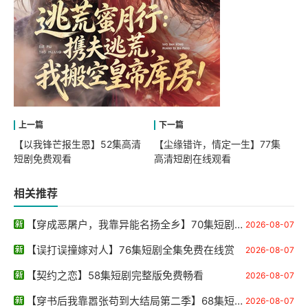
【以我锋芒报生恩】52集高清
【尘缘错许，情定一生】77集
短剧免费观看
高清短剧在线观看
相关推荐
【穿成恶屠户，我靠异能名扬全乡】70集短剧免费高清在线
2026-08-07
【误打误撞嫁对人】76集短剧全集免费在线赏
2026-08-07
【契约之恋】58集短剧完整版免费畅看
2026-08-07
【穿书后我靠嚣张苟到大结局第二季】68集短剧全集在线免费观
2026-08-07