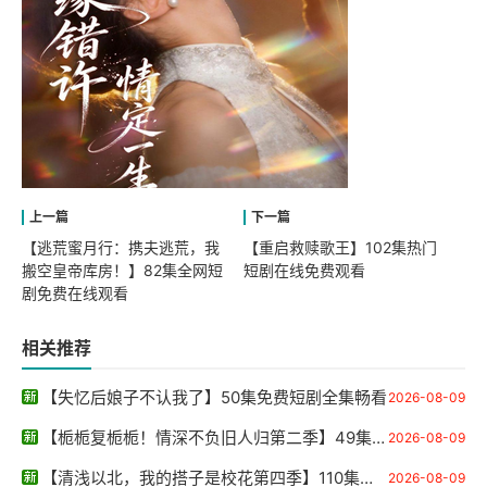
【逃荒蜜月行：携夫逃荒，我
【重启救赎歌王】102集热门
搬空皇帝库房！】82集全网短
短剧在线免费观看
剧免费在线观看
相关推荐
【失忆后娘子不认我了】50集免费短剧全集畅看
2026-08-09
【栀栀复栀栀！情深不负旧人归第二季】49集短剧免费在线观
2026-08-09
【清浅以北，我的搭子是校花第四季】110集短剧全集在线观看无忧
2026-08-09