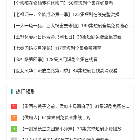
【全宗都在修仙我在修宗门】50集短剧全集在线赏看
【老祖归来，全族成帝第一季】125集短剧在线完整赏播
【一人一龟一猪，三大祸害去修仙】169集短剧全集免费随心看
【王爷休妻那日她寿命只剩七日】28集短剧免费全集览看
【七零闪婚岁月逢花】117集短剧全集免费观享
【噬神塔第四季】129集热门短剧全集在线看
【医女风华：流放之路第四季】84集短剧在线高清观看
热门短剧
【重回被换子之前，侯府主母赢麻了】81集短剧免费在线尽情观看
【做局人】61集短剧免费全集线上观
【一剑祭长生之团宠小师妹】70集完整短剧免费播放
【坠入温柔月光】60集在线短剧全集免费观看