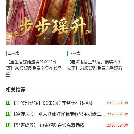
【重生后嫁给渣男的将军哥
【错嫁眼盲王爷后，他装不下
哥】90集短剧免费全集在线品
去了】52集短剧免费完整观看
鉴
相关推荐
【王爷别动嘴】80集短剧完整版在线播放
2026-08-09
【逆转天命：别人修仙打怪我专薅男主机缘二】225集免费短剧在线赏
2026-08-09
【梨落成野】30集短剧在线高清畅播
2026-08-09