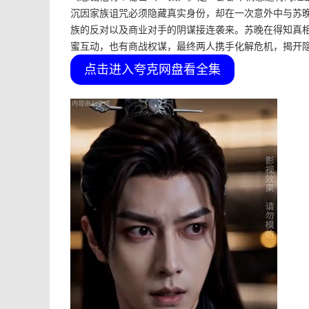
沉因家族诅咒必须隐藏真实身份，却在一次意外中与苏
族的反对以及商业对手的阴谋接连袭来。苏晚在得知真
蜜互动，也有商战权谋，最终两人携手化解危机，揭开
点击进入夸克网盘看全集