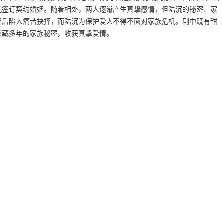
晚签订契约婚姻。随着相处，两人逐渐产生真挚感情，但陆沉的秘密、家
相后陷入痛苦抉择，而陆沉为保护爱人不得不面对家族危机。剧中既有甜
隐藏多年的家族秘密，收获真挚爱情。