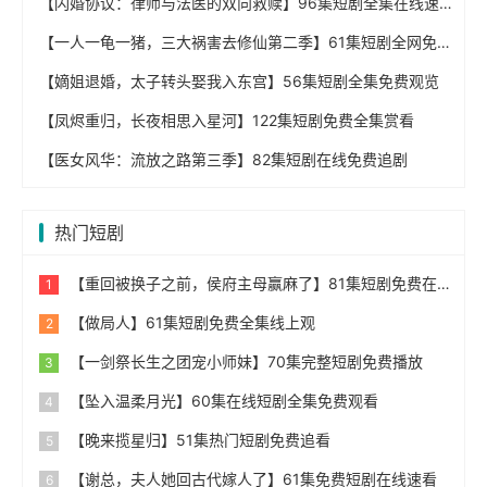
【闪婚协议：律师与法医的双向救赎】96集短剧全集在线速看
【一人一龟一猪，三大祸害去修仙第二季】61集短剧全网免费观看
【嫡姐退婚，太子转头娶我入东宫】56集短剧全集免费观览
【凤烬重归，长夜相思入星河】122集短剧免费全集赏看
【医女风华：流放之路第三季】82集短剧在线免费追剧
热门短剧
【重回被换子之前，侯府主母赢麻了】81集短剧免费在线尽情观看
【做局人】61集短剧免费全集线上观
【一剑祭长生之团宠小师妹】70集完整短剧免费播放
【坠入温柔月光】60集在线短剧全集免费观看
【晚来揽星归】51集热门短剧免费追看
【谢总，夫人她回古代嫁人了】61集免费短剧在线速看