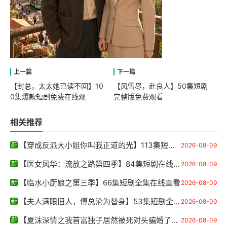
【封总，太太她已读不回】10
【风雪尽，赴良人】50集短剧
0集爆款短剧免费在线观
完整版免费观看
相关推荐
【穿成反派大小姐你叫我正道的光】113集短剧免费高清在线看
2026-08-09
【医女风华：流放之路第四季】84集短剧在线高清观看
2026-08-09
【临水小厨娘之第三季】66集短剧全集在线直看
2026-08-09
【夫人满眼旧人，傅总沦为替身】53集短剧全集免费览看
2026-08-09
【夏沫深情之我首富独子居然被死对头骗婚了】160集热门短剧免费看全集
2026-08-09