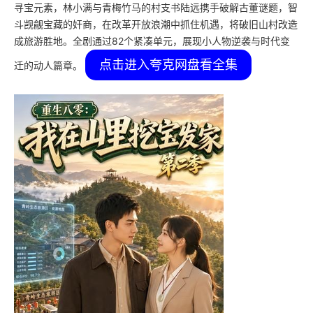
寻宝元素，林小满与青梅竹马的村支书陆远携手破解古董谜题，智
斗觊觎宝藏的奸商，在改革开放浪潮中抓住机遇，将破旧山村改造
成旅游胜地。全剧通过82个紧凑单元，展现小人物逆袭与时代变
点击进入夸克网盘看全集
迁的动人篇章。