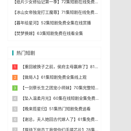
【纸片少女修仙记第一季】72集短剧在线免费览看
【冰山女帝独宠打工魔尊】71集短剧在线免费观瞧
【暮年绘星河】52集短剧免费全集在线赏播
【焚梦换嫁】63集短剧免费在线看全集
热门短剧
【重回被换子之前，侯府主母赢麻了】81集短剧免费在线尽情观看
【做局人】61集短剧免费全集线上观
【一剑祭长生之团宠小师妹】70集完整短剧免费播放
【坠入温柔月光】60集在线短剧全集免费观看
【晚来揽星归】51集热门短剧免费追看
【谢总，夫人她回古代嫁人了】61集免费短剧在线速看
【厚待下岗员工我带你们手搓芯片】78集免费短剧全集在线播放