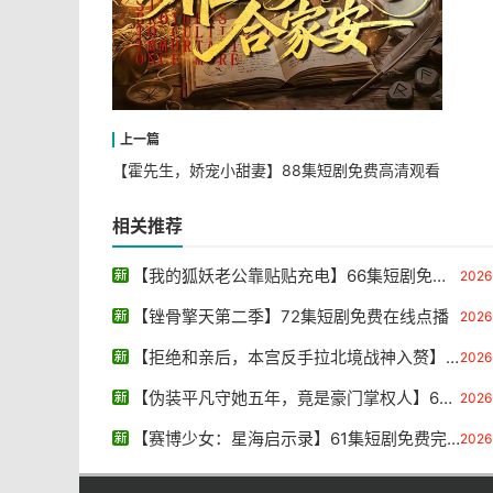
【霍先生，娇宠小甜妻】88集短剧免费高清观看
相关推荐
【我的狐妖老公靠贴贴充电】66集短剧免费完整观看
2026
【锉骨擎天第二季】72集短剧免费在线点播
2026
【拒绝和亲后，本宫反手拉北境战神入赘】15集短剧免费全集览看
2026
【伪装平凡守她五年，竟是豪门掌权人】60集免费短剧在线悦看
2026
【赛博少女：星海启示录】61集短剧免费完整版观看
2026