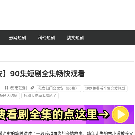
悬疑短剧
科幻短剧
搞笑短剧
安】90集短剧全集畅快观看
都市短剧


稚女归门合家安（90集）
短剧免费看全集恋爱短剧
短剧大结局
短剧大结局太精彩了
温暖治愈的笔触讲述了一段跨越血缘的亲情故事。幼年走失的林小满被养父