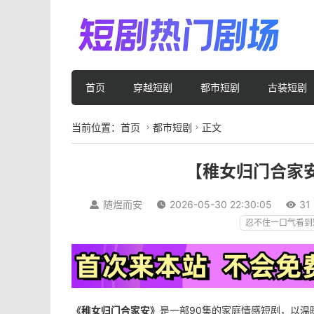
首页
穿越短剧
都市短剧
古装短剧
当前位置：
首页
都市短剧
正文


【稚女归门合家
随煜而安
2026-05-30 22:30:05
31



忍不住一口气看到
《稚女归门合家安》
是一部90集的家庭情感短剧，以