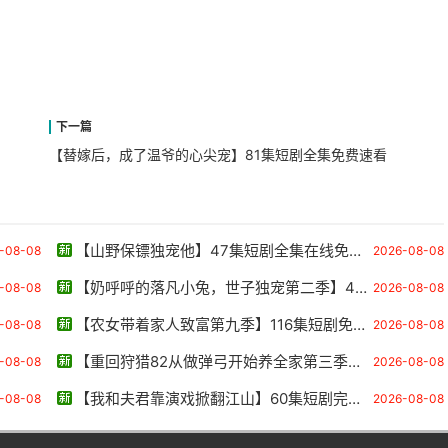
【替嫁后，成了温爷的心尖宠】81集短剧全集免费速看
【山野保镖独宠他】47集短剧全集在线免费欣赏
-08-08
2026-08-08
【奶呼呼的落凡小兔，世子独宠第二季】41集短剧免费全集流畅播放
-08-08
2026-08-08
【农女带着家人致富第九季】116集短剧免费全集播看
-08-08
2026-08-08
【重回狩猎82从做弹弓开始养全家第三季】90集短剧完整版免费畅看
-08-08
2026-08-08
【我和夫君靠演戏掀翻江山】60集短剧完整版在线看
-08-08
2026-08-08