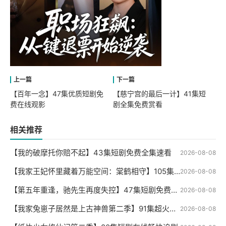
【百年一念】47集优质短剧免
【慈宁宫的最后一计】41集短
费在线观影
剧全集免费赏看
相关推荐
【我的破摩托你赔不起】43集短剧免费全集速看
2026-08-08
【我家王妃怀里藏着万能空间：棠鹤相守】105集短剧全集免费览观
2026-08-08
【第五年重逢，驰先生再度失控】47集短剧免费完整版在线看
2026-08-08
【我家兔崽子居然是上古神兽第二季】91集超火短剧在线免费观
2026-08-08