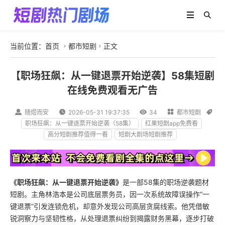
当前位置：
首页
都市短剧
正文


【职场狂飙：从一键退票开始逆袭】58集短剧
在线免费观看无广告

随煜而安

2026-05-31 19:37:35

34

都市短剧

职场狂飙：从一键退票开始逆袭（58集）
红果短剧app免费看
高分短剧推荐值得一看
短剧大剧场短剧推荐
《职场狂飙：从一键退票开始逆袭》
是一部58集的职场逆袭题材
短剧。主角林浩本是公司底层票务员，因一次系统故障误操作“一
键退票”引发连锁危机，却意外发现公司高层贪腐线索。他凭借敏
锐洞察力与坚韧性格，从处理退票纠纷到揭露财务黑幕，逐步打破