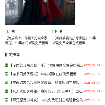
【流放路上，作精王妃被全家
【泼辣婆婆的护媳手册】58集
团宠】60集热门短剧免费畅看
短剧免费全集在线畅看
相关推荐
【冷面总裁暗恋我十年】40集短剧全集完整版在线播放
2026-08-07
【穿书同桌予温光】40集短剧在线免费畅看
2026-08-07
【穿成炮灰后我靠财迷救命】61集短剧完整版免费看
2026-08-07
【凡人修仙之神秘小鼎修仙记（第三季）】25集短剧全集在线畅看
2026-08-07
【师兄原是小神女】61集免费短剧在线观看全集
2026-08-07