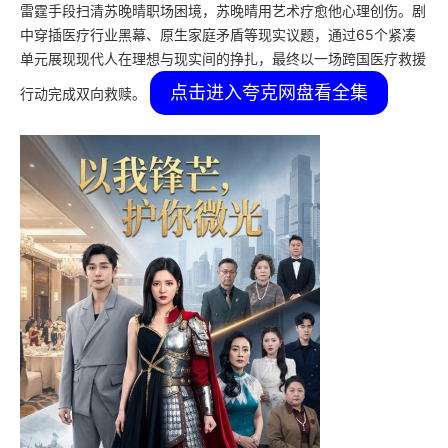
雷霆手段扫清苏晚晴职场困境，苏晚晴用艺术疗愈他心理创伤。剧
中穿插医疗行业黑幕、原生家庭矛盾等现实议题，通过65个紧凑
单元展现现代人在理想与现实间的挣扎，最终以一场跨国医疗救援
点击进入夸克网盘看全集
行动完成双向救赎。