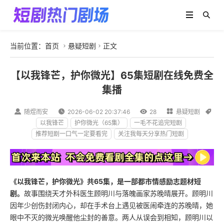
当前位置：
首页
悬疑短剧
正文


【以我锋芒，护你微光】65集短剧在线免费全
集播

随煜而安

2026-06-02 20:37:46

28

悬疑短剧

以我锋芒
护你微光（65集）
一毛不花追完短剧
推荐短剧一口气一定要看完
关注我每天分享热门短剧
《以我锋芒，护你微光》共65集，是一部都市情感励志题材短
剧。
故事围绕天才外科医生顾明川与落魄画家苏晚晴展开。顾明川
因年少创伤封闭内心，却在手术台上遇见被医闹牵连的苏晚晴，她
眼中不灭的微光唤醒他尘封的善意。两人从误会到相知，顾明川以