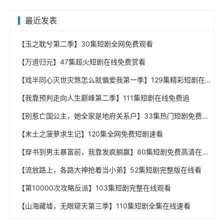
最近发表
【玉之耽兮第二季】30集短剧全网免费观看
【万道归元】47集超火短剧在线免费赏看
【戏半同心灭世灾煞怎么就偏爱我第一季】129集精彩短剧在线免费看
【我靠预判走向人生巅峰第二季】111集短剧在线免费追
【别惹亡国公主，她全家是地府关系户】33集热门短剧免费观看
【末土之菠萝求生记】120集全网免费短剧速看
【穿书到男主暴富前，我靠发疯躺赢】80集短剧免费高清在线看
【流放路上，各路大神抢着当小弟】52集短剧完整版在线看
【第10000次攻略反派】103集短剧完整在线观看
【山海藏墟，无眼窥天第三季】110集短剧全集在线速看