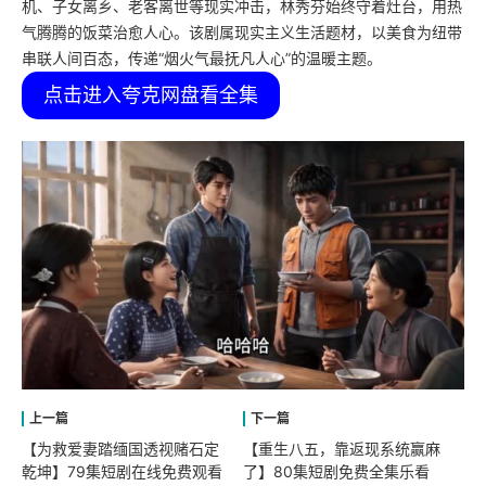
机、子女离乡、老客离世等现实冲击，林秀芬始终守着灶台，用热
气腾腾的饭菜治愈人心。该剧属现实主义生活题材，以美食为纽带
串联人间百态，传递“烟火气最抚凡人心”的温暖主题。
点击进入夸克网盘看全集
【为救爱妻踏缅国透视赌石定
【重生八五，靠返现系统赢麻
乾坤】79集短剧在线免费观看
了】80集短剧免费全集乐看