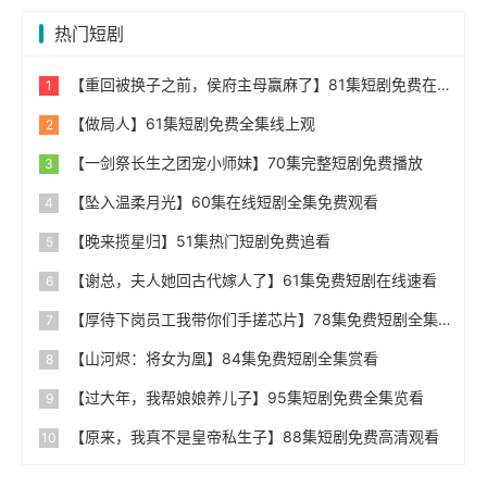
热门短剧
【重回被换子之前，侯府主母赢麻了】81集短剧免费在线尽情观看
【做局人】61集短剧免费全集线上观
【一剑祭长生之团宠小师妹】70集完整短剧免费播放
【坠入温柔月光】60集在线短剧全集免费观看
【晚来揽星归】51集热门短剧免费追看
【谢总，夫人她回古代嫁人了】61集免费短剧在线速看
【厚待下岗员工我带你们手搓芯片】78集免费短剧全集在线播放
【山河烬：将女为凰】84集免费短剧全集赏看
【过大年，我帮娘娘养儿子】95集短剧免费全集览看
【原来，我真不是皇帝私生子】88集短剧免费高清观看