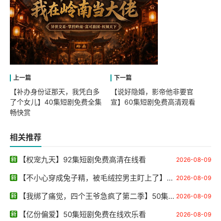
【补办身份证那天，我凭白多
【说好隐婚，影帝他非要官
了个女儿】40集短剧免费全集
宣】60集短剧免费高清观看
畅快赏
相关推荐
【权宠九天】92集短剧免费高清在线看
2026-08-09
【不小心穿成兔子精，被毛绒控男主盯上了】84集短剧全集免费在线观映
2026-08-09
【我绑了痛觉，四个王爷急疯了第二季】50集短剧免费全集赏播
2026-08-09
【亿份偏爱】50集短剧免费在线欢乐看
2026-08-09