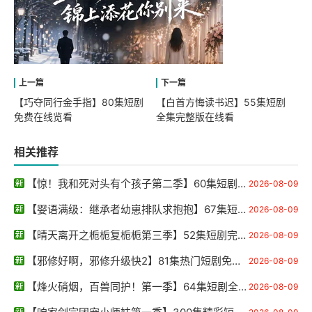
【巧夺同行金手指】80集短剧
【白首方悔读书迟】55集短剧
免费在线览看
全集完整版在线看
相关推荐
【惊！我和死对头有个孩子第二季】60集短剧全集在线免费播放
2026-08-09
【婴语满级：继承者幼崽排队求抱抱】67集短剧完整版免费畅看
2026-08-09
【晴天离开之栀栀复栀栀第三季】52集短剧完整版免费看
2026-08-09
【邪修好啊，邪修升级快2】81集热门短剧免费全集赏观
2026-08-09
【烽火硝烟，百兽同护！第一季】64集短剧全集在线追看
2026-08-09