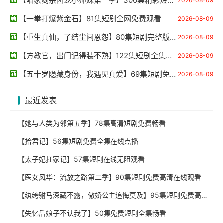
【咱家剑宗团宠小师妹第一季】300集精彩短剧在线免费看
2026-08-09
【一拳打爆紫金石】81集短剧全网免费观看
2026-08-09
【重生真仙，了结尘间恩怨】80集短剧完整版在线观看
2026-08-09
【方教官，出门记得装不熟】122集短剧全集在线速览
2026-08-09
【五十岁隐藏身份，我遇见真爱】69集短剧免费高清观看
2026-08-09
最近发表
【她与人类为邻第五季】78集高清短剧免费畅看
【拾君记】56集短剧免费全集在线点播
【太子妃扛家记】57集短剧在线无阻观看
【医女风华：流放之路第二季】90集短剧免费高清在线观看
【纨绔驸马深藏不露，傲娇公主追悔莫及】95集短剧免费高清观看
【失忆后娘子不认我了】50集免费短剧全集畅看