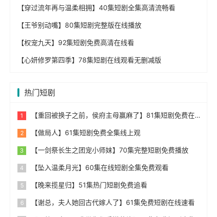
【穿过流年再与温柔相拥】40集短剧全集高清流畅看
【王爷别动嘴】80集短剧完整版在线播放
【权宠九天】92集短剧免费高清在线看
【心妍修罗第四季】78集短剧在线观看无删减版
热门短剧
【重回被换子之前，侯府主母赢麻了】81集短剧免费在线尽情观看
【做局人】61集短剧免费全集线上观
【一剑祭长生之团宠小师妹】70集完整短剧免费播放
【坠入温柔月光】60集在线短剧全集免费观看
【晚来揽星归】51集热门短剧免费追看
【谢总，夫人她回古代嫁人了】61集免费短剧在线速看