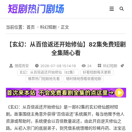
当前位置：
首页
科幻短剧
正文


【玄幻：从百倍返还开始修仙】82集免费短剧
全集随心看

随煜而安

2026-07-08 15:14:19

24

科幻短剧

玄幻：从百倍返还开始修仙（82集）
好看短剧每天更新
推荐热门短剧抢先看
随时随地想看就看短剧
《玄幻：从百倍返还开始修仙》是一部82集的玄幻修仙题材短
剧。故事围绕主角意外获得“百倍返还”系统展开，每当他赠予他人
资源或帮助时，系统便会以百倍数量返还，由此开启逆天修仙之
路。从初入宗门的底层弟子，到凭借系统馈赠的珍稀丹药、法宝迅