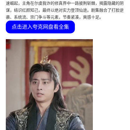
速崛起，主角在尔虞我诈的修真界中一路披荆斩棘，揭露隐藏的阴
谋，结识红颜知己，最终以绝对实力登顶仙途。剧集融合了打脸逆
袭、系统流、宗门争斗等元素，节奏紧凑，爽感十足。
点击进入夸克网盘看全集