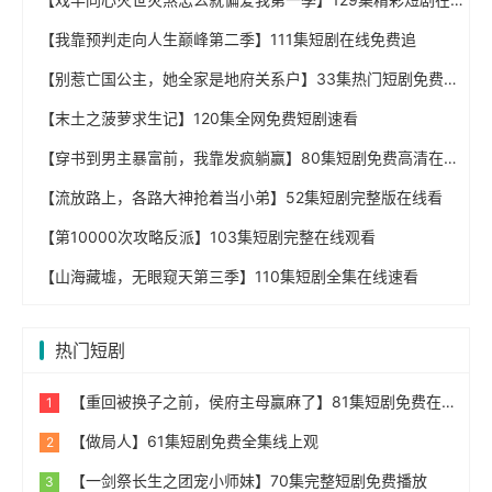
【我靠预判走向人生巅峰第二季】111集短剧在线免费追
【别惹亡国公主，她全家是地府关系户】33集热门短剧免费观看
【末土之菠萝求生记】120集全网免费短剧速看
【穿书到男主暴富前，我靠发疯躺赢】80集短剧免费高清在线看
【流放路上，各路大神抢着当小弟】52集短剧完整版在线看
【第10000次攻略反派】103集短剧完整在线观看
【山海藏墟，无眼窥天第三季】110集短剧全集在线速看
热门短剧
【重回被换子之前，侯府主母赢麻了】81集短剧免费在线尽情观看
【做局人】61集短剧免费全集线上观
【一剑祭长生之团宠小师妹】70集完整短剧免费播放