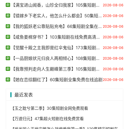
【满宝进山闻香，山珍全归我家】105集短剧免费在线随心看
2026-08-06
【错嫁乡下老实人，他怎么什么都会】50集短剧全集免费观影
2026-08-06
【我的狐妖老公靠贴贴充电】66集短剧全集在线速看
2026-08-06
【咸鱼姜棉穿书？】103集短剧在线免费高清速看
2026-08-06
【觉醒十殿之主我即是红伞鬼仙】173集短剧免费在线完整赏看
2026-08-06
【一品厨娘状元归良人两相倾心】108集短剧全集在线免费看
2026-08-06
【我靠预判走向人生巅峰第三季】105集短剧在线免费观看全集
2026-08-06
【她在恋综翻红了】60集短剧全集免费在线追剧
2026-08-06
最近发表
【玉之耽兮第二季】30集短剧全网免费观看
【万道归元】47集超火短剧在线免费赏看
【戏半同心灭世灾煞怎么就偏爱我第一季】129集精彩短剧在线免费看