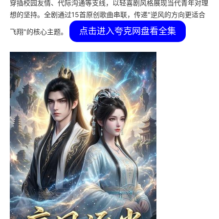
穿插校园友情、代际沟通等支线，以轻喜剧风格展现当代青年对理
想的坚持。全剧通过15首原创歌曲串联，传递"逆风的方向更适合
点击进入夸克网盘看全集
飞翔"的核心主题。