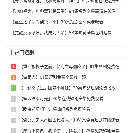
【穿书富家妯娌，我和闺蜜齐上阵！】61集短剧在线免费全集速看
【帅府福崽，卯卯驾到第四季】94集短剧全集高清在线看
【重生太子妃驾到第一季】30集短剧全网免费畅看
【觉醒反派系统，我成为大帝】88集短剧全集在线速看
热门短剧
【重回被换子之前，侯府主母赢麻了】81集短剧免费在线尽情观看
【做局人】61集短剧免费全集线上观
【一剑祭长生之团宠小师妹】70集完整短剧免费播放
【坠入温柔月光】60集在线短剧全集免费观看
【晚来揽星归】51集热门短剧免费追看
【谢总，夫人她回古代嫁人了】61集免费短剧在线速看
【厚待下岗员工我带你们手搓芯片】78集免费短剧全集在线播放