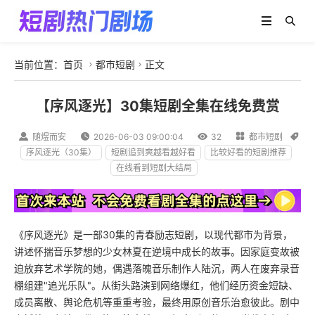
当前位置：
首页
都市短剧
正文


【序风逐光】30集短剧全集在线免费赏

随煜而安

2026-06-03 09:00:04

32

都市短剧

序风逐光（30集）
短剧追到爽越看越好看
比较好看的短剧推荐
在线看到短剧大结局
《序风逐光》是一部30集的青春励志短剧，以现代都市为背景，
讲述怀揣音乐梦想的少女林夏在逆境中成长的故事。因家庭变故被
迫放弃艺术学院的她，偶遇落魄音乐制作人陆沉，两人在废弃录音
棚组建"追光乐队"。从街头路演到网络爆红，他们经历资金短缺、
成员离散、舆论危机等重重考验，最终用原创音乐治愈彼此。剧中