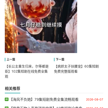
【长公主重生归来，尔等都是
【病娇太子扶腰宠】60集短剧
臣】102集短剧在线免费全集
免费完整版观看
观
相关推荐
【海风不负她】79集短剧免费全集流畅观看
2026-08-07