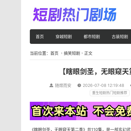
首页
穿越短剧
都市短剧
古装短剧
当前位置：
首页
搞笑短剧
正文


【瞎眼剑圣，无眼窥天
随煜而安
2026-07-08 12:19:48


重生短剧热门短剧推荐
《瞎眼剑圣，无眼窥天第二季》共110集，是一部玄幻