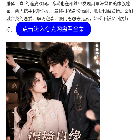
嫌体正直”的追妻戏码。苏瑶也在相处中发现周景深背负的家族秘
密，两人携手化解危机，最终打破身份隔阂，收获甜蜜爱情。全剧
融合契约恋爱、职场逆袭、豪门恩怨等元素，轻松下饭又甜度超
点击进入夸克网盘看全集
标。