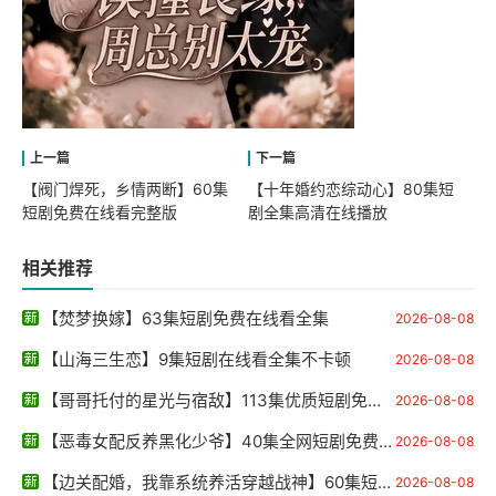
【阀门焊死，乡情两断】60集
【十年婚约恋综动心】80集短
短剧免费在线看完整版
剧全集高清在线播放
相关推荐
【焚梦换嫁】63集短剧免费在线看全集
2026-08-08
【山海三生恋】9集短剧在线看全集不卡顿
2026-08-08
【哥哥托付的星光与宿敌】113集优质短剧免费在线观瞧
2026-08-08
【恶毒女配反养黑化少爷】40集全网短剧免费在线播放
2026-08-08
【边关配婚，我靠系统养活穿越战神】60集短剧在线免费观瞧
2026-08-08