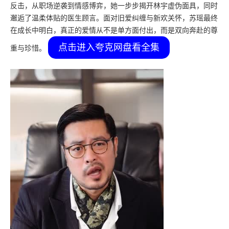
反击，从职场逆袭到情感博弈，她一步步揭开林宇虚伪面具，同时
邂逅了温柔体贴的医生顾言。面对旧爱纠缠与新欢关怀，苏瑶最终
在成长中明白，真正的爱情从不是单方面付出，而是双向奔赴的尊
点击进入夸克网盘看全集
重与珍惜。