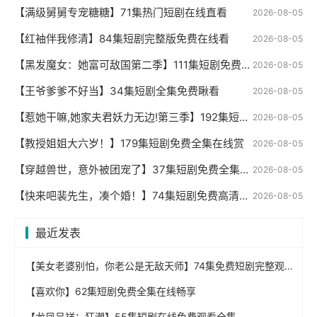
【满级舅舅专宠糖糖】71集热门短剧在线直看
2026-08-05
【红袖伴我修清】84集短剧完整版免费在线看
2026-08-05
【黑发魔女：她富可敌国第二季】111集短剧免费资源在线赏
2026-08-05
【王爷爹爹不好当】34集短剧全集免费瞅看
2026-08-05
【惹她干嘛,她家夫君妖力无边!第三季】192集短剧免费完整在线观看
2026-08-05
【教授姐姐大六岁！】179集短剧免费全集在线赏
2026-08-05
【穿越兽世，意外被团宠了】37集短剧免费全集在线赏
2026-08-05
【快来吧裴先生，凑个婚！】74集短剧免费高清在线看
2026-08-05
最近发表
【美女老婆别怕，你老公是无敌天师】74集免费短剧完整观看
【喜欢你】62集短剧免费全集在线畅享
【龙凤呈祥：狂潮】55集短剧在线免费观看全集