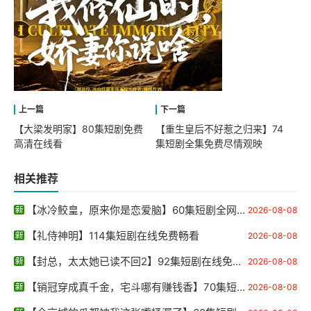
【大梁发明家】80集短剧免费
【重生皇后不好惹之归来】74
高清在线看
集短剧全集免费尽情观映
相关推荐
【冰冷鲛皇，原来你是恋爱脑】60集短剧全网免费在线看
2026-08-08
【礼侍神明】114集短剧在线免费畅看
2026-08-08
【封总，太太她已读不回2】92集短剧在线免费完整赏
2026-08-08
【销冠穿成真千金，宅斗哪有赚钱香】70集短剧全集免费观看
2026-08-08