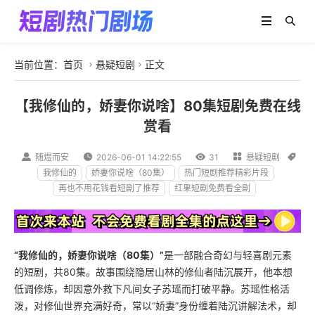
当前位置：
首页
悬疑短剧
正文


【我修仙的，娇妻你说啥】80集短剧免费在线
赏看

随煜而安

2026-06-01 14:22:55

31

悬疑短剧

我修仙的
娇妻你说啥（80集）
热门短剧推荐精彩片段
再也不用花钱看短剧了推荐
红果短剧免费看全剧
“我修仙的，娇妻你说啥（80集）”
是一部融合奇幻与轻喜剧元素
的短剧，共80集。故事围绕隐居山林的修仙者陆沉展开，他本想
低调修炼，却因意外救下凡间女子苏瑶而打破平静。苏瑶性格活
泼，对修仙世界充满好奇，常以“娇妻”身份缠着陆沉讲解法术，却