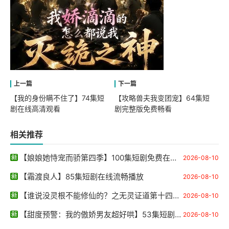
【我的身份瞒不住了】74集短
【攻略兽夫我变团宠】64集短
剧在线高清观看
剧完整版免费畅看
相关推荐
【娘娘她恃宠而骄第四季】100集短剧免费在线追看
2026-08-10
【霜渡良人】85集短剧在线流畅播放
2026-08-10
【谁说没灵根不能修仙的？之无灵证道第十四季】90集精彩短剧完整在线看
2026-08-10
【甜度预警：我的傲娇男友超好哄】53集短剧免费高清在线看
2026-08-10