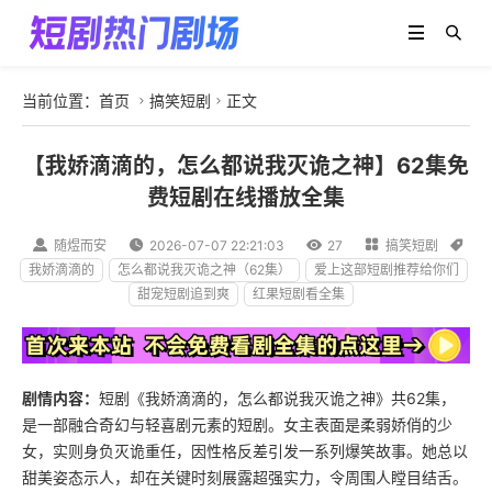
当前位置：
首页
搞笑短剧
正文


【我娇滴滴的，怎么都说我灭诡之神】62集免
费短剧在线播放全集

随煜而安

2026-07-07 22:21:03

27

搞笑短剧

我娇滴滴的
怎么都说我灭诡之神（62集）
爱上这部短剧推荐给你们
甜宠短剧追到爽
红果短剧看全集
剧情内容：
短剧《我娇滴滴的，怎么都说我灭诡之神》共62集，
是一部融合奇幻与轻喜剧元素的短剧。女主表面是柔弱娇俏的少
女，实则身负灭诡重任，因性格反差引发一系列爆笑故事。她总以
甜美姿态示人，却在关键时刻展露超强实力，令周围人瞠目结舌。