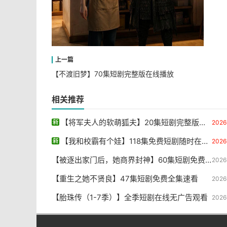
【不渡旧梦】70集短剧完整版在线播放
相关推荐
【将军夫人的软萌狐夫】20集短剧完整版免费观看
2026
【我和校霸有个娃】118集免费短剧随时在线看
2026
【被逐出家门后，她商界封神】60集短剧免费在线赏看
2026
【重生之她不贤良】47集短剧免费全集速看
2026
【胎珠传（1-7季）】全季短剧在线无广告观看
2026