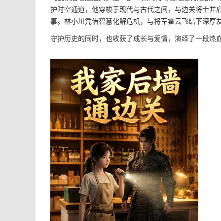
护时空通道，他穿梭于现代与古代之间，与边关将士并
事。林小川凭借智慧化解危机，与将军霍云飞结下深厚
守护历史的同时，也收获了成长与爱情，演绎了一段热