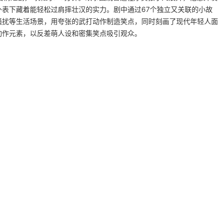
表下藏着能轻松过肩摔壮汉的实力。剧中通过67个独立又关联的小故
骚扰等生活场景，用夸张的武打动作制造笑点，同时刻画了现代年轻人面
动作元素，以反差萌人设和密集笑点吸引观众。