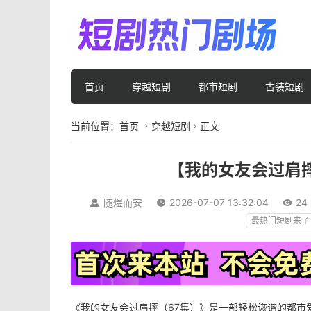
首页
穿越短剧
都市短剧
古装短剧
当前位置：
首页
穿越短剧
正文


【我的女友会过肩
随煜而安
2026-07-07 13:32:04
24



最热门短剧来了
《我的女友会过肩摔（67集）》是一部轻松诙谐的都市