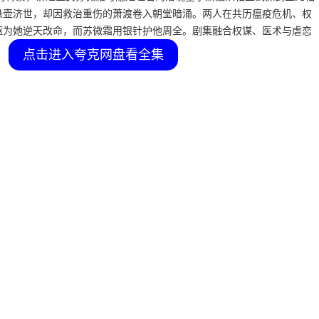
悬壶济世，却因救治重伤的萧渡卷入朝堂暗涌。两人在共历瘟疫危机、权
躯为她逆天改命，而苏微霜用银针护他周全。剧集融合权谋、医术与虐恋
点击进入夸克网盘看全集
。