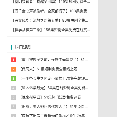
【基因猎食者：觉醒第四季】149集短剧免费全集速览
【假千金心声被偷听，全家都慌了】103集免费短剧全集在线速看
【医女风华：流放之路第五季】86集短剧全集免费在线观赏
【辍学战神第二季】155集短剧全集免费在线赏览
热门短剧
【重回被换子之前，侯府主母赢麻了】81集短剧免费在线尽情观看
【做局人】61集短剧免费全集线上观
【一剑祭长生之团宠小师妹】70集完整短剧免费播放
【坠入温柔月光】60集在线短剧全集免费观看
【晚来揽星归】51集热门短剧免费追看
【谢总，夫人她回古代嫁人了】61集免费短剧在线速看
【厚待下岗员工我带你们手搓芯片】78集免费短剧全集在线播放