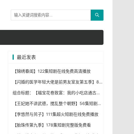
最近发表
【锦绣春闺】122集短剧在线免费高清播放
【闪婚的医学年轻大佬是前男友室友第五季】87集高清短剧免费在线看
组合标题：【福宝花卷致富：我的小吃店通古今第二季】246集短剧全集免费在线看
【王妃她不讲武德，搅乱整个朝野】56集短剧全集免费观映
【李悠然与兕子】111集超火短剧在线免费播放
【胎珠传第九季】178集短剧完整版免费看