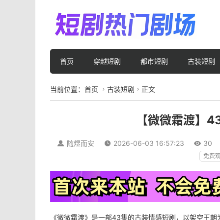
首页
穿越短剧
都市短剧
古装短剧
当前位置：
首页
古装短剧
正文


【微微霜渡】4
随煜而安
2026-06-03 16:57:23
30



免费
《微微霜渡》是一部43集的古装情感短剧，以架空王朝