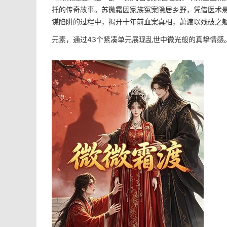
托的传奇故事。苏微霜因家族冤案隐居乡野，凭借医术
谋陷阱的过程中，揭开十年前血案真相，萧渡以残破之
元素，通过43个紧凑单元展现乱世中微光般的真挚情感