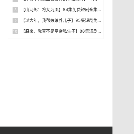
【山河烬：将女为凰】84集免费短剧全集赏看
【过大年，我帮娘娘养儿子】95集短剧免费全集览看
【原来，我真不是皇帝私生子】88集短剧免费高清观看