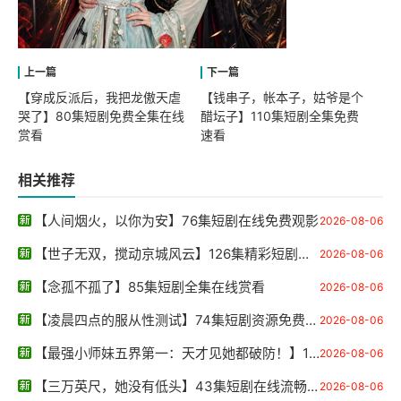
【穿成反派后，我把龙傲天虐
【钱串子，帐本子，姑爷是个
哭了】80集短剧免费全集在线
醋坛子】110集短剧全集免费
赏看
速看
相关推荐
【人间烟火，以你为安】76集短剧在线免费观影
2026-08-06
【世子无双，搅动京城风云】126集精彩短剧免费览看
2026-08-06
【念孤不孤了】85集短剧全集在线赏看
2026-08-06
【凌晨四点的服从性测试】74集短剧资源免费观览
2026-08-06
【最强小师妹五界第一：天才见她都破防！】120集短剧资源免费在线赏
2026-08-06
【三万英尺，她没有低头】43集短剧在线流畅观看
2026-08-06