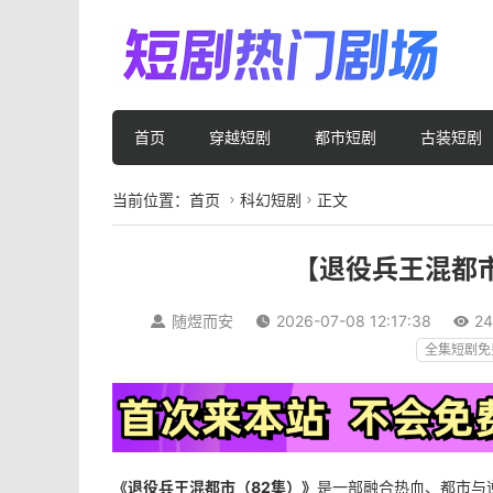
首页
穿越短剧
都市短剧
古装短剧
当前位置：
首页
科幻短剧
正文


【退役兵王混都
随煜而安
2026-07-08 12:17:38
24



全集短剧免
《退役兵王混都市（82集）》
是一部融合热血、都市与