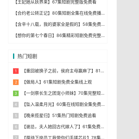
【王妃她从妖界来】67集短剧完整版免费看
【合约老公转正记】80集短剧全集在线免费播放
【含辛十八载，我的婆家全是假的】58集免费短剧全集在线赏
【想你的第七个春日】86集精彩短剧免费完整观看
热门短剧
【重回被换子之前，侯府主母赢麻了】81集短剧免费在线尽情观看
【做局人】61集短剧免费全集线上观
【一剑祭长生之团宠小师妹】70集完整短剧免费播放
【坠入温柔月光】60集在线短剧全集免费观看
【晚来揽星归】51集热门短剧免费追看
【谢总，夫人她回古代嫁人了】61集免费短剧在线速看
【厚待下岗员工我带你们手搓芯片】78集免费短剧全集在线播放