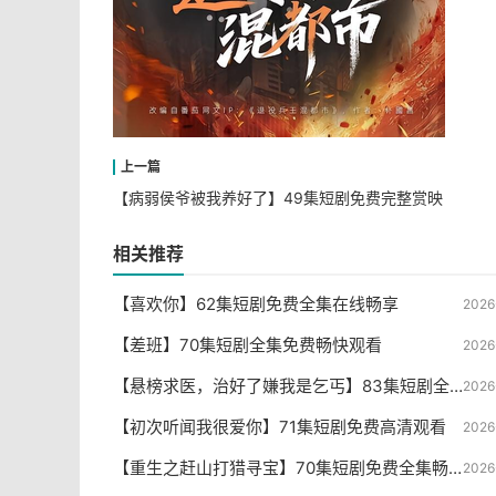
【病弱侯爷被我养好了】49集短剧免费完整赏映
相关推荐
【喜欢你】62集短剧免费全集在线畅享
2026
【差班】70集短剧全集免费畅快观看
2026
【悬榜求医，治好了嫌我是乞丐】83集短剧全集免费速看
2026
【初次听闻我很爱你】71集短剧免费高清观看
2026
【重生之赶山打猎寻宝】70集短剧免费全集畅快看
2026