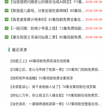
【当我错把闪婚老公的微信当成AI网恋】111集短剧全集免费在线观看
2026-08-06
【欺我孤儿寡母，分家后我吃香喝辣】80集短剧免费高清在线看
2026-08-06
【我老婆是算计得来的】81集短剧免费全集在线速看
2026-08-06
【一纸闪婚：轮椅少爷爱上我】72集免费短剧全集在线赏阅
2026-08-06
【重生网游之寻道问仙第二季】80集短剧免费在线播放中
2026-08-06
最近发表
【刻度之上】48集短剧免费高清在线观看
【闪婚之后，老公马甲掉了啦第一季】125集热门短剧免费观阅
【他把哭声译成糖】50集短剧免费全集观享
【全家能读心：真千金她崩人设了】74集全集短剧在线赏看
【修仙三万年，你让我当万人嫌女配】116集短剧在线免费赏映
【浊世清欢：一袭锦绣渡桃源第一季】137集短剧完整版在线播放