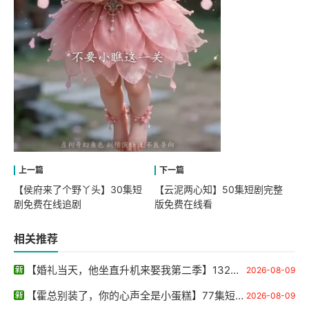
【侯府来了个野丫头】30集短
【云泥两心知】50集短剧完整
剧免费在线追剧
版免费在线看
相关推荐
【婚礼当天，他坐直升机来娶我第二季】132集短剧完整版在线赏
2026-08-09
【霍总别装了，你的心声全是小蛋糕】77集短剧全集在线免费赏
2026-08-09