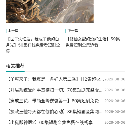
【世子失忆后，我成了他的白
【修仙女配的没好生活】59集
月光】50集在线免费看短剧全
免费短剧全集追看
集
相关推荐
【丫蛋来了：我真是一条好人第二季】112集超火短剧免费在线看全剧
2026-08-06
【开局系统靠问事签横扫一切】70集短剧完整版免费观看
2026-08-06
【穿成三花，带领全峰逆袭第一】60集短剧免费在线览看
2026-08-06
【摄政王他每天都在偷偷心动】86集短剧全集网盘观看
2026-08-06
【出狱即神医2】60集短剧全集免费在线畅享
2026-08-06