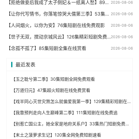
【拒绝做妾后我成了太子侧妃＆一纸离人愁】89集短剧免费完整版在线看
2026-08-06
【让你代写情书，你落笔惊哭大儒第三季】53集短剧免费在线观看无广告
2026-08-06
【人间烟火，以你为安】76集短剧在线免费观影
2026-08-06
【世子无双，搅动京城风云】126集精彩短剧免费览看
2026-08-06
【念孤不孤了】85集短剧全集在线赏看
2026-08-06
最近发表
【玉之耽兮第二季】30集短剧全网免费观看
【万道归元】47集超火短剧在线免费赏看
【戏半同心灭世灾煞怎么就偏爱我第一季】129集精彩短剧在线免费看
【我靠预判走向人生巅峰第二季】111集短剧在线免费追
【别惹亡国公主，她全家是地府关系户】33集热门短剧免费观看
【末土之菠萝求生记】120集全网免费短剧速看