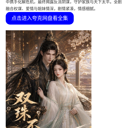
中携手化解危机，最终揭露反派阴谋，守护家族与天下太平。全剧
融合权谋、爱情与姐妹情深，剧情紧凑，情感细腻。
点击进入夸克网盘看全集