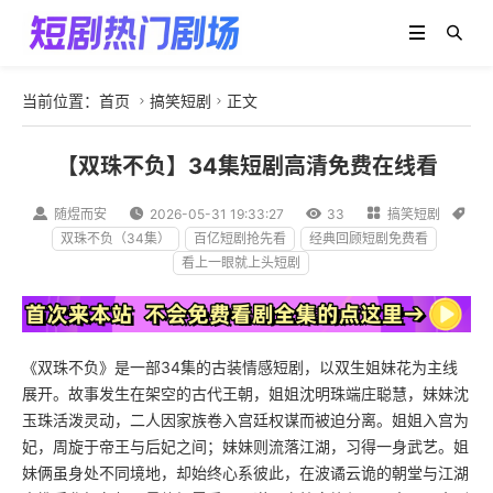
当前位置：
首页
搞笑短剧
正文


【双珠不负】34集短剧高清免费在线看

随煜而安

2026-05-31 19:33:27

33

搞笑短剧

双珠不负（34集）
百亿短剧抢先看
经典回顾短剧免费看
看上一眼就上头短剧
《双珠不负》是一部34集的古装情感短剧，以双生姐妹花为主线
展开。故事发生在架空的古代王朝，姐姐沈明珠端庄聪慧，妹妹沈
玉珠活泼灵动，二人因家族卷入宫廷权谋而被迫分离。姐姐入宫为
妃，周旋于帝王与后妃之间；妹妹则流落江湖，习得一身武艺。姐
妹俩虽身处不同境地，却始终心系彼此，在波谲云诡的朝堂与江湖