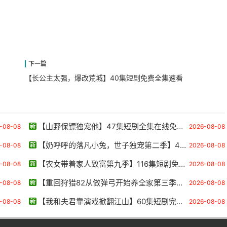
【长公主太强，爆改荒城】40集短剧免费全集速看
【山野保镖独宠他】47集短剧全集在线免费欣赏
-08-08
2026-08-08
【奶呼呼的落凡小兔，世子独宠第二季】41集短剧免费全集流畅播放
-08-08
2026-08-08
【农女带着家人致富第九季】116集短剧免费全集播看
-08-08
2026-08-08
【重回狩猎82从做弹弓开始养全家第三季】90集短剧完整版免费畅看
-08-08
2026-08-08
【我和夫君靠演戏掀翻江山】60集短剧完整版在线看
-08-08
2026-08-08