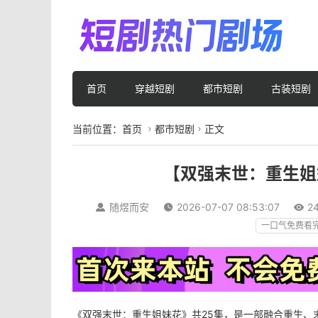
首页
穿越短剧
都市短剧
古装短剧
当前位置：
首页
都市短剧
正文


【双强末世：重生姐
随煜而安
2026-07-07 08:53:07
2



一口气免费看
《双强末世：重生姐妹花》共25集，是一部融合重生、