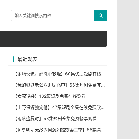
最近发表
【爹地快追，妈咪心软啦】60集优质短剧在线免费赏
【我的狐妖老公靠贴贴充电】66集短剧免费完整观看
【女配逆袭】132集短剧免费在线览看
【山野保镖独宠他】47集短剧全集在线免费欣赏
【雨落盛夏时】53集短剧全集免费畅享观看
【师尊明明无敌为何怂如蝼蚁第二季】68集高清短剧免费在线看