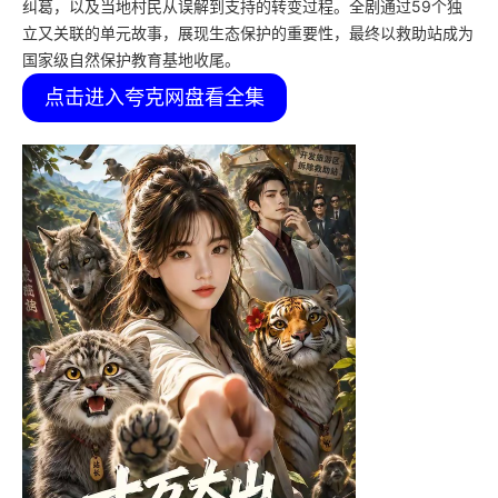
纠葛，以及当地村民从误解到支持的转变过程。全剧通过59个独
立又关联的单元故事，展现生态保护的重要性，最终以救助站成为
国家级自然保护教育基地收尾。
点击进入夸克网盘看全集