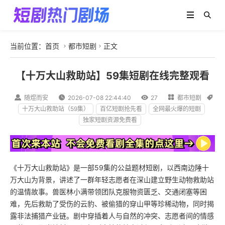
当前位置：
首页
都市短剧
正文


【十万大山救助站】59集短剧在线完整观看

随煜而安

2026-07-08 22:44:40

27

都市短剧

十万大山救助站（59集）
百亿短剧抢先看
全网最火爆的短剧
独家短剧资源免费看
《十万大山救助站》是一部59集的公益题材短剧，以西南边陲十
万大山为背景，讲述了一群年轻志愿者在深山建立野生动物救助站
的温情故事。兽医林小满带领团队克服物资匮乏、交通闭塞等困
难，先后救助了受伤的云豹、被偷猎的穿山甲等珍稀动物，同时揭
露非法捕猎产业链。剧中穿插着人与自然的冲突、志愿者间的情感