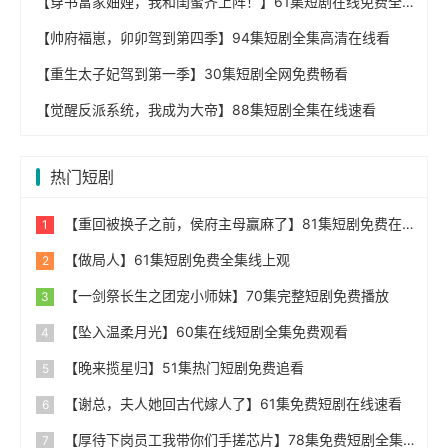
【穿书富家妯娌，我和闺蜜齐上阵！】61集短剧在线免费全集速看
【帅府福崽，卯卯驾到第四季】94集短剧全集高清在线看
【重生太子妃驾到第一季】30集短剧全网免费畅看
【觉醒反派系统，我成为大帝】88集短剧全集在线速看
热门短剧
【重回被换子之前，侯府主母赢麻了】81集短剧免费在线尽情观看
【做局人】61集短剧免费全集线上观
【一剑祭长生之团宠小师妹】70集完整短剧免费播放
【坠入温柔月光】60集在线短剧全集免费观看
【晚来揽星归】51集热门短剧免费追看
【谢总，夫人她回古代嫁人了】61集免费短剧在线速看
【厚待下岗员工我带你们手搓芯片】78集免费短剧全集在线播放