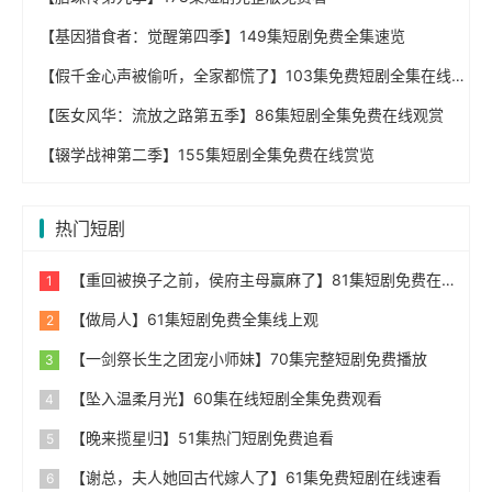
【基因猎食者：觉醒第四季】149集短剧免费全集速览
【假千金心声被偷听，全家都慌了】103集免费短剧全集在线速看
【医女风华：流放之路第五季】86集短剧全集免费在线观赏
【辍学战神第二季】155集短剧全集免费在线赏览
热门短剧
【重回被换子之前，侯府主母赢麻了】81集短剧免费在线尽情观看
【做局人】61集短剧免费全集线上观
【一剑祭长生之团宠小师妹】70集完整短剧免费播放
【坠入温柔月光】60集在线短剧全集免费观看
【晚来揽星归】51集热门短剧免费追看
【谢总，夫人她回古代嫁人了】61集免费短剧在线速看