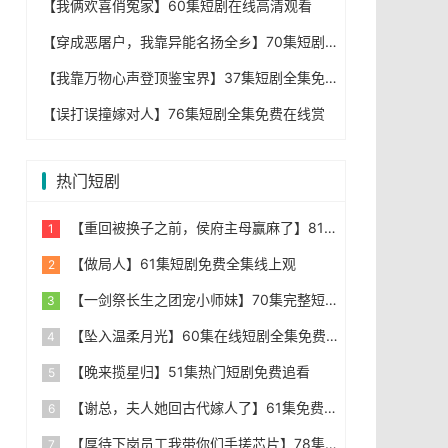
【我俩欢喜俏冤家】60集短剧在线高清观看
【穿成恶屠户，我靠异能名扬全乡】70集短剧免费高清在线
【我靠万物心声登顶鉴宝界】37集短剧全集免费看
【误打误撞嫁对人】76集短剧全集免费在线赏
热门短剧
【重回被换子之前，侯府主母赢麻了】81集短剧免费在线尽情观看
【做局人】61集短剧免费全集线上观
【一剑祭长生之团宠小师妹】70集完整短剧免费播放
【坠入温柔月光】60集在线短剧全集免费观看
【晚来揽星归】51集热门短剧免费追看
【谢总，夫人她回古代嫁人了】61集免费短剧在线速看
【厚待下岗员工我带你们手搓芯片】78集免费短剧全集在线播放