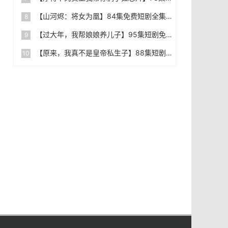
【山河烬：将女为凰】84集免费短剧全集赏看
【过大年，我帮娘娘养儿子】95集短剧免费全集览看
【原来，我真不是皇帝私生子】88集短剧免费高清观看