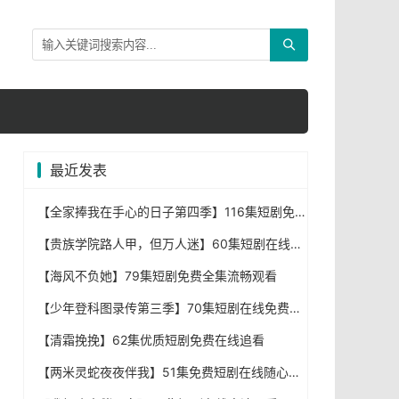
最近发表
【全家捧我在手心的日子第四季】116集短剧免费在线赏看
【贵族学院路人甲，但万人迷】60集短剧在线免费畅快观看
【海风不负她】79集短剧免费全集流畅观看
【少年登科图录传第三季】70集短剧在线免费追看
【清霜挽挽】62集优质短剧免费在线追看
【两米灵蛇夜夜伴我】51集免费短剧在线随心看