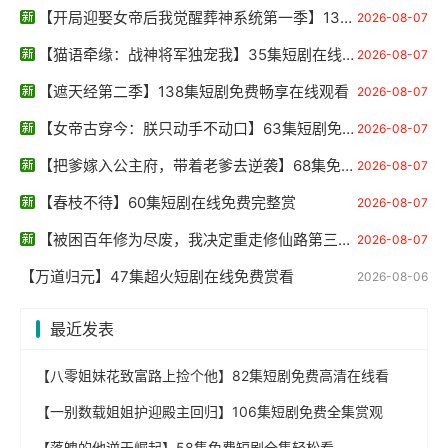
【开局迎娶女帝后我觉醒葬神系统第一季】134集短剧完整版免费看
2026-08-07
【猫语牵缘：战神将军独宠我】35集短剧在线免费追全集
2026-08-07
【遮天经第二季】138集短剧免费畅享在线观看
2026-08-07
【女帝古穿今：朕只动手不动口】63集短剧免费高清观看
2026-08-07
【把爹嫁入公主府，带着老爹去逆袭】68集免费短剧全集速看
2026-08-07
【春枝不待】60集短剧在线免费完整赏
2026-08-07
【被困百年修为尽废，我决定重走修仙路第三季】100集短剧全集免费畅快看
2026-08-07
【万道归元】47集超火短剧在线免费赏看
2026-08-06
最近发表
【八零姐妹花致富路上捡个他】82集短剧免费高清在线看
【一别数载姐姐护迎殿主回归】106集短剧免费全集赏观
【落魄的他逆天崛起】58集免费短剧全集轻松看