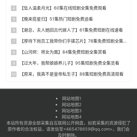
【坠入温柔月光】60集在线短剧全集免费观看
【晚来揽星归】51集热门短剧免费追看
【谢总，夫人她回古代嫁人了】61集免费短剧在线速看
【厚待下岗员工我带你们手搓芯片】78集免费短剧全集在线播放
【山河烬：将女为凰】84集免费短剧全集赏看
【过大年，我帮娘娘养儿子】95集短剧免费全集览看
【原来，我真不是皇帝私生子】88集短剧免费高清观看
网站地图1
网站地图2
网站地图3
网站地图4
本站所有资源全部采集自互联网公开网盘，如若采集的资源侵犯了
原作者的合法权益，请发信至<465478659@qq.com>，我们会
及时删除。