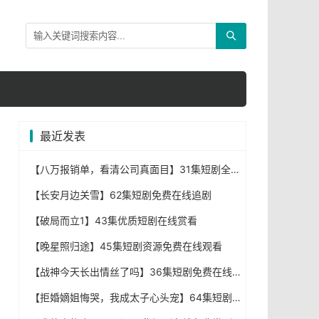
最近发表
【八万报销单，看清公司真面目】31集短剧全集在线畅看
【长安月边关雪】62集短剧免费在线追剧
【破局而立1】43集优质短剧在线赏看
【晚星照归途】45集短剧资源免费在线观看
【战神今天长出情丝了吗】36集短剧免费在线赏映
【拒婚嫡姐悔哭，我成太子心头宠】64集短剧全集免费赏映