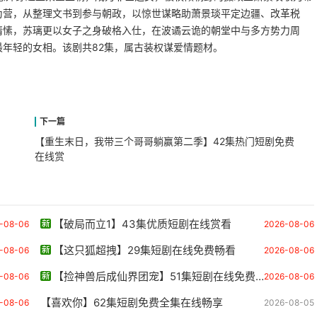
为营，从整理文书到参与朝政，以惊世谋略助萧景琰平定边疆、改革税
情愫，苏璃更以女子之身破格入仕，在波谲云诡的朝堂中与多方势力周
年轻的女相。该剧共82集，属古装权谋爱情题材。
【重生末日，我带三个哥哥躺赢第二季】42集热门短剧免费
在线赏
【破局而立1】43集优质短剧在线赏看
-08-06
2026-08-06
【这只狐超拽】29集短剧在线免费畅看
-08-06
2026-08-06
【捡神兽后成仙界团宠】51集短剧在线免费随心看
-08-06
2026-08-06
【喜欢你】62集短剧免费全集在线畅享
-08-06
2026-08-05