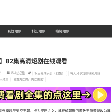
悬疑短剧
科幻短剧
搞笑短剧
】82集高清短剧在线观看
6
科幻短剧


权臣养成手册（82集）
每天分享短剧精彩片段
大结局
重生短剧热门短剧推荐
意外穿越至架空王朝，成为罪臣之女，被权倾朝野的摄政王萧景琰收为幕