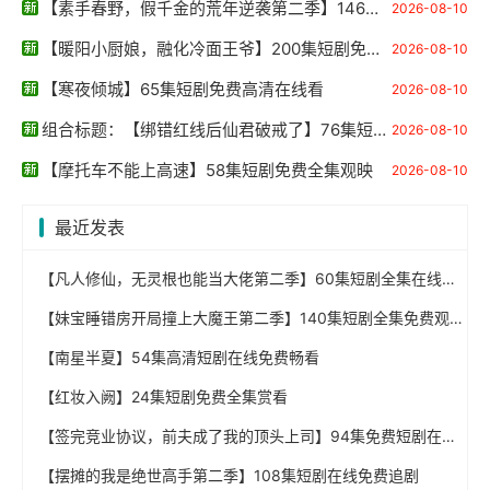
【素手春野，假千金的荒年逆袭第二季】146集短剧免费在线完整播放
2026-08-10
【暖阳小厨娘，融化冷面王爷】200集短剧免费畅快观看
2026-08-10
【寒夜倾城】65集短剧免费高清在线看
2026-08-10
组合标题：【绑错红线后仙君破戒了】76集短剧免费畅享在线看
2026-08-10
【摩托车不能上高速】58集短剧免费全集观映
2026-08-10
最近发表
【凡人修仙，无灵根也能当大佬第二季】60集短剧全集在线随心观看
【妹宝睡错房开局撞上大魔王第二季】140集短剧全集免费观看无阻
【南星半夏】54集高清短剧在线免费畅看
【红妆入阙】24集短剧免费全集赏看
【签完竞业协议，前夫成了我的顶头上司】94集免费短剧在线畅看
【摆摊的我是绝世高手第二季】108集短剧在线免费追剧