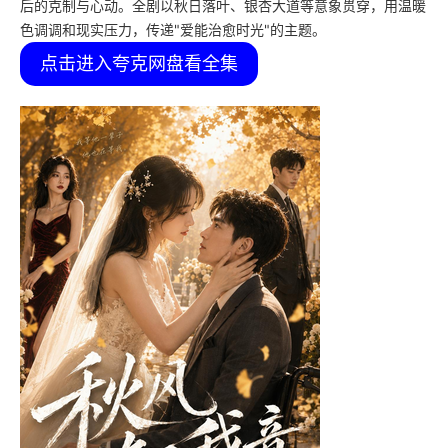
后的克制与心动。全剧以秋日落叶、银杏大道等意象贯穿，用温暖
色调调和现实压力，传递"爱能治愈时光"的主题。
点击进入夸克网盘看全集