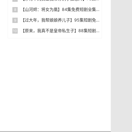
【山河烬：将女为凰】84集免费短剧全集赏看
【过大年，我帮娘娘养儿子】95集短剧免费全集览看
【原来，我真不是皇帝私生子】88集短剧免费高清观看