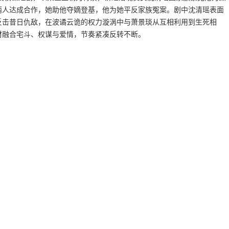
两人达成合作，她助他夺嫡登基，他为她平反家族冤案。剧中沈清瑶表面
反击昔日仇敌，在波谲云诡的权力漩涡中与萧景琰从互相利用到生死相
材融合宅斗、权谋与爱情，节奏紧凑反转不断。