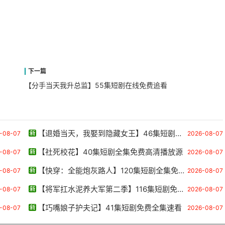
【分手当天我升总监】55集短剧在线免费追看
【退婚当天，我娶到隐藏女王】46集短剧全集免费畅看
-08-07
2026-08-07
【社死校花】40集短剧全集免费高清播放源
-08-07
2026-08-07
【快穿：全能炮灰路人】120集短剧全集免费观享
-08-07
2026-08-07
【将军扛水泥养大军第二季】116集短剧免费在线赏播
-08-07
2026-08-07
【巧嘴娘子护夫记】41集短剧免费全集速看
-08-07
2026-08-07