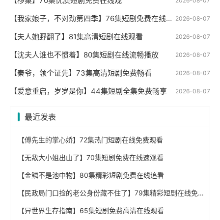
【移巢】70集优质短剧免费在线观
2026-08-07
【我家娘子，不对劲第四季】76集短剧免费在线赏映
2026-08-07
【夫人她野翻了】81集高清短剧在线观看
2026-08-07
【沈夫人谁也不惯着】80集短剧在线流畅播放
2026-08-07
【秦爷，领个证先】73集高清短剧免费畅看
2026-08-07
【爱意重启，岁岁是你】44集短剧全集免费畅享
2026-08-07
最近发表
【傅先生的掌心娇】72集热门短剧在线免费观看
【无敌大小姐出山了】70集短剧免费在线速观看
【金鳞不是池中物】80集精彩短剧免费在线追看
【民政局门口捡的老公身份藏不住了】79集精彩短剧在线免费畅看
【异世界生存指南】65集短剧免费高清在线观看