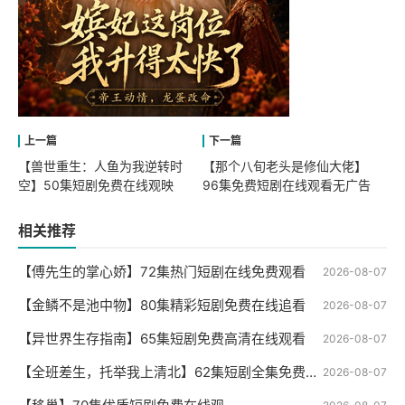
【兽世重生：人鱼为我逆转时
【那个八旬老头是修仙大佬】
空】50集短剧免费在线观映
96集免费短剧在线观看无广告
相关推荐
【傅先生的掌心娇】72集热门短剧在线免费观看
2026-08-07
【金鳞不是池中物】80集精彩短剧免费在线追看
2026-08-07
【异世界生存指南】65集短剧免费高清在线观看
2026-08-07
【全班差生，托举我上清北】62集短剧全集免费在线瞧
2026-08-07