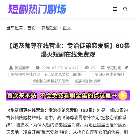
当前位置：
首页
穿越短剧
正文


【炮灰师尊在线营业：专治徒弟恋爱脑】60集
爆火短剧在线免费观

随煜而安

2026-07-07 08:46:12

25

穿越短剧

炮灰师尊在线营业：专治徒弟恋爱脑（60集）
百度网盘在线看短剧
短剧抢先看精彩无限量
红果短剧免费看
《炮灰师尊在线营业：专治徒弟恋爱脑（60集）》
是一部60集的
古装仙侠题材短剧。剧中，高冷师尊凌霄意外绑定“拯救恋爱脑系
统”，被迫收下为情入魔的徒弟墨尘为徒。为阻止墨尘因爱堕魔毁
天灭地，凌霄开启“反恋爱脑”特训：从拆穿白莲花女配的伪装，到