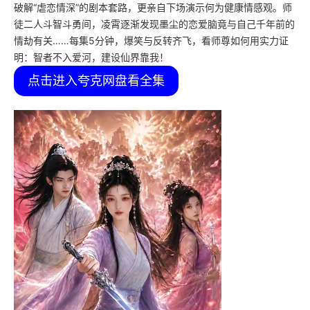
破解“虐恋情深”的剧本套路，更亲自下场演示何为健康情感观。师
徒二人斗智斗勇间，凌霄逐渐发现墨尘的恋爱脑竟与自己千年前的
情劫有关……每集5分钟，爆笑与反转齐飞，看师尊如何用实力证
明：智者不入爱河，建设仙界靠我！
点击进入夸克网盘看全集