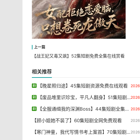
【战王妃又毒又飒】52集短剧免费全集在线赏看
相关推荐
【晚星照归途】45集短剧资源免费在线观看
2026
【废品堆里识珍宝，平凡人翻身】51集短剧免费全集赏看
2026
【全服通缉我的深渊Boss】44集短剧全集免费览看
2026
【顾小姐她不装了】60集短剧全网免费观看
2026
【寒门神童，我代写情书考上案首】70集短剧免费高清观看
2026