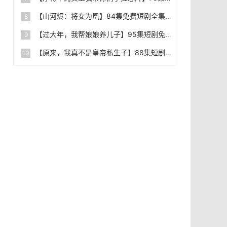
【山河烬：将女为凰】84集免费短剧全集赏看
【过大年，我帮娘娘养儿子】95集短剧免费全集览看
【原来，我真不是皇帝私生子】88集短剧免费高清观看