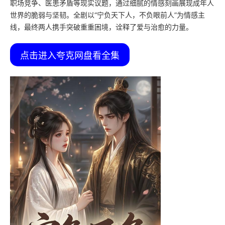
职场竞争、医患矛盾等现实议题，通过细腻的情感刻画展现成年人
世界的脆弱与坚韧。全剧以“宁负天下人，不负眼前人”为情感主
线，最终两人携手突破重重困境，诠释了爱与治愈的力量。
点击进入夸克网盘看全集