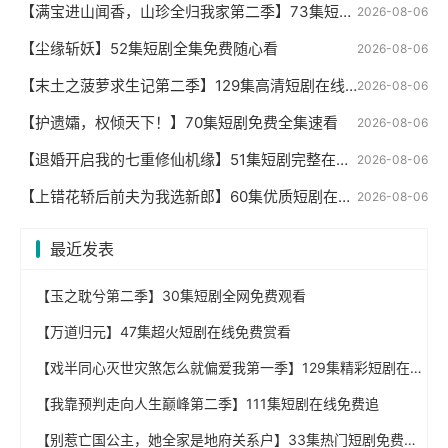
【满宝进山闻香，山珍全归我家第二季】73集短剧免费高清观看
2026-08-06
【尘缘斩妖】52集短剧全集免费随心看
2026-08-06
【末土之菠萝求生记第二季】129集高清短剧在线免费看
2026-08-06
【护遗孀，权倾天下！】70集短剧免费全集速看
2026-08-06
【退婚开启我的七重修仙机缘】51集短剧完整在线观览
2026-08-06
【上错花轿后前夫为我选新郎】60集优质短剧在线观看
2026-08-06
最近发表
【玉之耽兮第二季】30集短剧全网免费观看
【万道归元】47集超火短剧在线免费赏看
【戏半同心灭世灾煞怎么就偏爱我第一季】129集精彩短剧在线免费看
【我靠预判走向人生巅峰第二季】111集短剧在线免费追
【别惹亡国公主，她全家是地府关系户】33集热门短剧免费观看