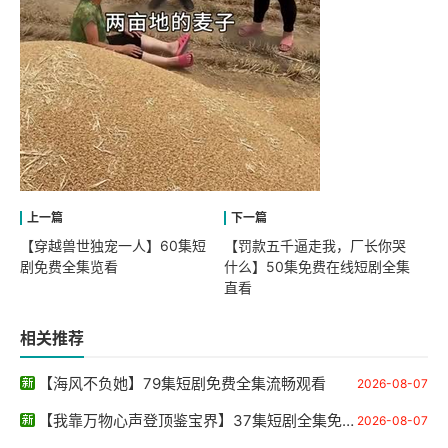
【穿越兽世独宠一人】60集短
【罚款五千逼走我，厂长你哭
剧免费全集览看
什么】50集免费在线短剧全集
直看
相关推荐
【海风不负她】79集短剧免费全集流畅观看
2026-08-07
【我靠万物心声登顶鉴宝界】37集短剧全集免费看
2026-08-07