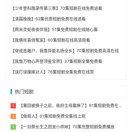
【少年登科图录传第三季】70集短剧在线免费追看
【清霜挽挽】62集优质短剧免费在线追看
【两米灵蛇夜夜伴我】51集免费短剧在线随心看
【我俩欢喜俏冤家】60集短剧在线高清观看
【穿成恶屠户，我靠异能名扬全乡】70集短剧免费高清在线
【我靠万物心声登顶鉴宝界】37集短剧全集免费看
【误打误撞嫁对人】76集短剧全集免费在线赏
热门短剧
【重回被换子之前，侯府主母赢麻了】81集短剧免费在线尽情观看
【做局人】61集短剧免费全集线上观
【一剑祭长生之团宠小师妹】70集完整短剧免费播放