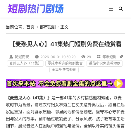
当前位置：
首页
都市短剧
正文


【麦熟见人心】41集热门短剧免费在线赏看

随煜而安

2026-06-01 19:59:29

29

都市短剧

麦熟见人心（41集）
零成本看完的短剧集合
番茄小说免费看短剧
全集免费看短剧
《麦熟见人心（41集）》
是一部41集的乡村情感题材短剧，以麦
收时节为背景，讲述农村妇女林秀兰在丈夫意外离世后，独自扛起
家庭重担，面对婆家质疑、邻里闲话和情感诱惑，坚守本心守护麦
田与家人的故事。剧中通过收割麦子、分家风波、孩子教育等生活
细节，展现普通人在困境中的坚韧与温情。全剧以朴实的镜头语言