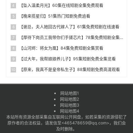
【坠入温柔月光】60集在线短剧全集免费观看
【晚来揽星归】51集热门短剧免费追看
【谢总，夫人她回古代嫁人了】61集免费短剧在线速看
【厚待下岗员工我带你们手搓芯片】78集免费短剧全集在线播放
【山河烬：将女为凰】84集免费短剧全集赏看
【过大年，我帮娘娘养儿子】95集短剧免费全集览看
【原来，我真不是皇帝私生子】88集短剧免费高清观看
网站地图1
网站地图2
网站地图3
网站地图4
本站所有资源全部采集自互联网公开网盘，如若采集的资源侵犯了
原作者的合法权益，请发信至<465478659@qq.com>，我们会
及时删除。