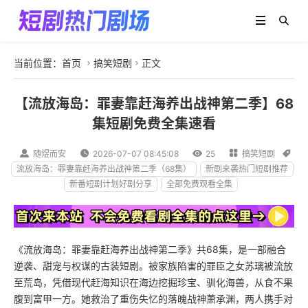
当前位置：
首页
搞笑短剧
正文


【流放海岛：罪妻靠赶海养出战神第二季】68
集短剧免费全集速看

随煜而安

2026-07-07 08:45:08

25

搞笑短剧

流放海岛：罪妻靠赶海养出战神第二季（68集）
新剧来袭热门短剧推荐
新番短剧计划好剧分享
全部免费观看全集
《流放海岛：罪妻靠赶海养出战神第二季》共68集，是一部融合
逆袭、甜宠与权谋的古装短剧。被家族陷害的罪臣之女苏璃被流放
至荒岛，凭借现代赶海知识在海边挖掘珍宝、驯化海兽，从食不果
腹到富甲一方。她救治了重伤失忆的落魄战神萧承渊，两人携手对