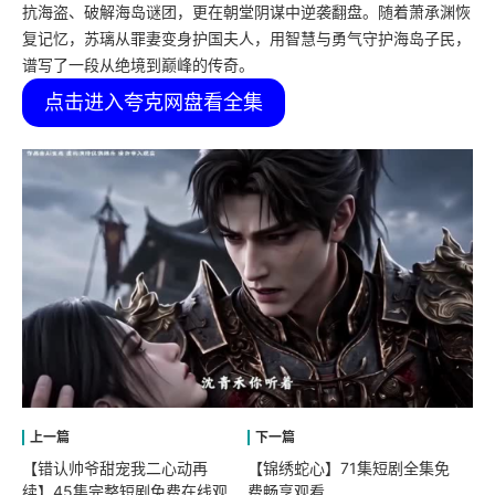
抗海盗、破解海岛谜团，更在朝堂阴谋中逆袭翻盘。随着萧承渊恢
复记忆，苏璃从罪妻变身护国夫人，用智慧与勇气守护海岛子民，
谱写了一段从绝境到巅峰的传奇。
点击进入夸克网盘看全集
【错认帅爷甜宠我二心动再
【锦绣蛇心】71集短剧全集免
续】45集完整短剧免费在线观
费畅享观看