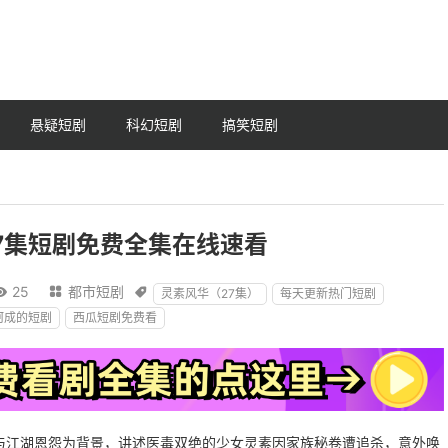
悬疑短剧
科幻短剧
搞笑短剧
7集短剧免费全集在线速看
25
都市短剧



灵素风华（27集）
每天更新热门短剧
呵成的短剧
西瓜短剧免费看
与江湖恩怨为背景，讲述医毒双绝的少女灵素因家族秘卷遭追杀，意外唤