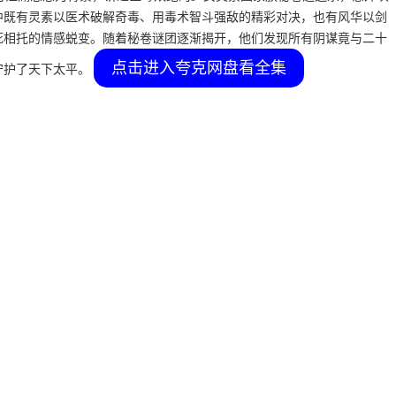
中既有灵素以医术破解奇毒、用毒术智斗强敌的精彩对决，也有风华以剑
死相托的情感蜕变。随着秘卷谜团逐渐揭开，他们发现所有阴谋竟与二十
点击进入夸克网盘看全集
守护了天下太平。