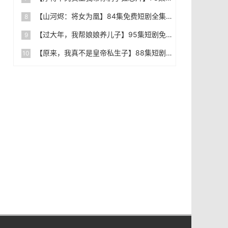
【山河烬：将女为凰】84集免费短剧全集赏看
【过大年，我帮娘娘养儿子】95集短剧免费全集览看
【原来，我真不是皇帝私生子】88集短剧免费高清观看