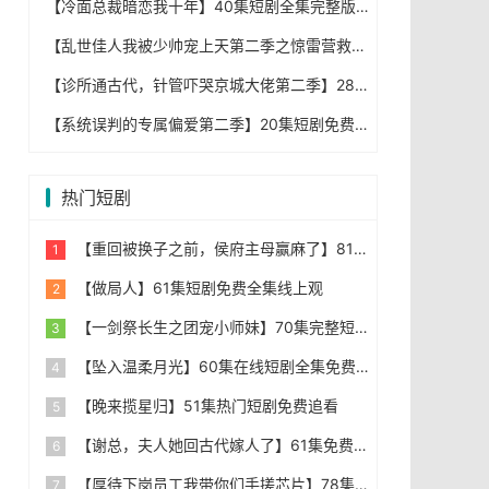
【冷面总裁暗恋我十年】40集短剧全集完整版在线播放
【乱世佳人我被少帅宠上天第二季之惊雷营救】84集超火短剧在线免费畅看
【诊所通古代，针管吓哭京城大佬第二季】28集短剧免费在线追剧
【系统误判的专属偏爱第二季】20集短剧免费全集赏看
热门短剧
【重回被换子之前，侯府主母赢麻了】81集短剧免费在线尽情观看
【做局人】61集短剧免费全集线上观
【一剑祭长生之团宠小师妹】70集完整短剧免费播放
【坠入温柔月光】60集在线短剧全集免费观看
【晚来揽星归】51集热门短剧免费追看
【谢总，夫人她回古代嫁人了】61集免费短剧在线速看
【厚待下岗员工我带你们手搓芯片】78集免费短剧全集在线播放