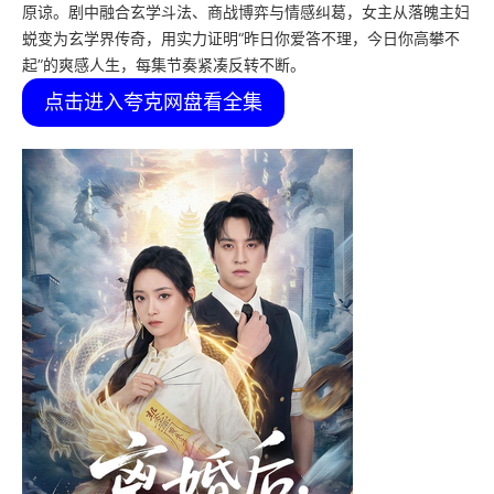
原谅。剧中融合玄学斗法、商战博弈与情感纠葛，女主从落魄主妇
蜕变为玄学界传奇，用实力证明“昨日你爱答不理，今日你高攀不
起”的爽感人生，每集节奏紧凑反转不断。
点击进入夸克网盘看全集