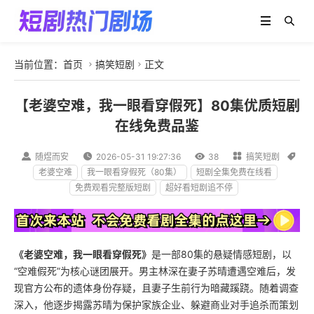
当前位置：
首页
搞笑短剧
正文


【老婆空难，我一眼看穿假死】80集优质短剧
在线免费品鉴

随煜而安

2026-05-31 19:27:36

38

搞笑短剧

老婆空难
我一眼看穿假死（80集）
短剧全集免费在线看
免费观看完整版短剧
超好看短剧追不停
《老婆空难，我一眼看穿假死》
是一部80集的悬疑情感短剧，以
“空难假死”为核心谜团展开。男主林深在妻子苏晴遭遇空难后，发
现官方公布的遗体身份存疑，且妻子生前行为暗藏蹊跷。随着调查
深入，他逐步揭露苏晴为保护家族企业、躲避商业对手追杀而策划