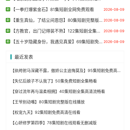
【一拳打爆紫金石】81集短剧全网免费观看
2026-08-09
【重生真仙，了结尘间恩怨】80集短剧完整版在线观看
2026-08-09
【方教官，出门记得装不熟】122集短剧全集在线速览
2026-08-09
【五十岁隐藏身份，我遇见真爱】69集短剧免费高清观看
2026-08-09
最近发表
【纨绔驸马深藏不露，傲娇公主追悔莫及】95集短剧免费高清观看
【失忆后娘子不认我了】50集免费短剧全集畅看
【穿过流年再与温柔相拥】40集短剧全集高清流畅看
【王爷别动嘴】80集短剧完整版在线播放
【权宠九天】92集短剧免费高清在线看
【心妍修罗第四季】78集短剧在线观看无删减版